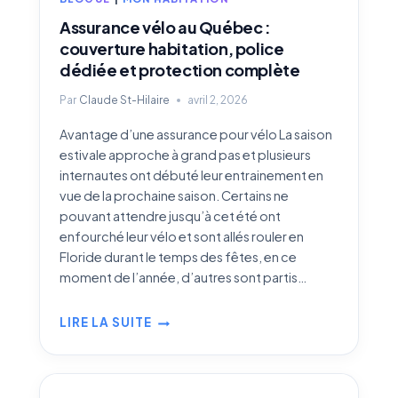
Assurance vélo au Québec :
couverture habitation, police
dédiée et protection complète
Par
Claude St-Hilaire
avril 2, 2026
Avantage d’une assurance pour vélo La saison
estivale approche à grand pas et plusieurs
internautes ont débuté leur entrainement en
vue de la prochaine saison. Certains ne
pouvant attendre jusqu’à cet été ont
enfourché leur vélo et sont allés rouler en
Floride durant le temps des fêtes, en ce
moment de l’année, d’autres sont partis…
LIRE LA SUITE
ASSURANCE
VÉLO
AU
QUÉBEC