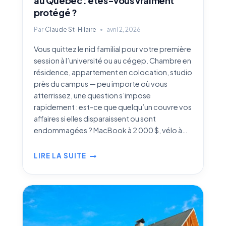
au Québec : êtes-vous vraiment
protégé ?
Par
Claude St-Hilaire
avril 2, 2026
Vous quittez le nid familial pour votre première
session à l’université ou au cégep. Chambre en
résidence, appartement en colocation, studio
près du campus — peu importe où vous
atterrissez, une question s’impose
rapidement : est-ce que quelqu’un couvre vos
affaires si elles disparaissent ou sont
endommagées ? MacBook à 2 000 $, vélo à…
LIRE LA SUITE
ASSURANCE
HABITATION
POUR
ÉTUDIANTS
AU
QUÉBEC