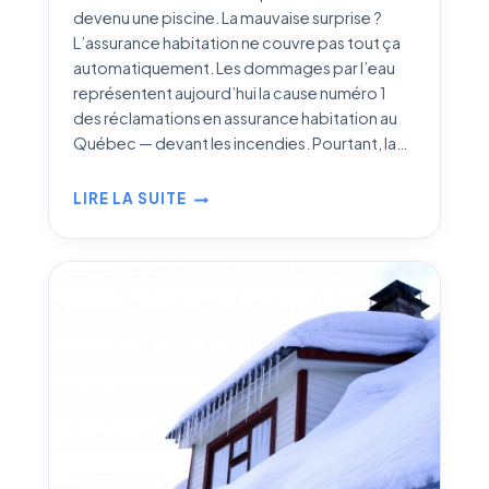
devenu une piscine. La mauvaise surprise ?
L’assurance habitation ne couvre pas tout ça
automatiquement. Les dommages par l’eau
représentent aujourd’hui la cause numéro 1
des réclamations en assurance habitation au
Québec — devant les incendies. Pourtant, la…
LIRE LA SUITE
DOMMAGES
PAR
L’EAU
AU
QUÉBEC :
CE
QUE
COUVRE
(VRAIMENT)
VOTRE
ASSURANCE
HABITATION