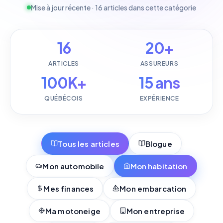
Mise à jour récente · 16 articles dans cette catégorie
16
20+
ARTICLES
ASSUREURS
100K+
15 ans
QUÉBÉCOIS
EXPÉRIENCE
Tous les articles
Blogue
Mon automobile
Mon habitation
Mes finances
Mon embarcation
Ma motoneige
Mon entreprise