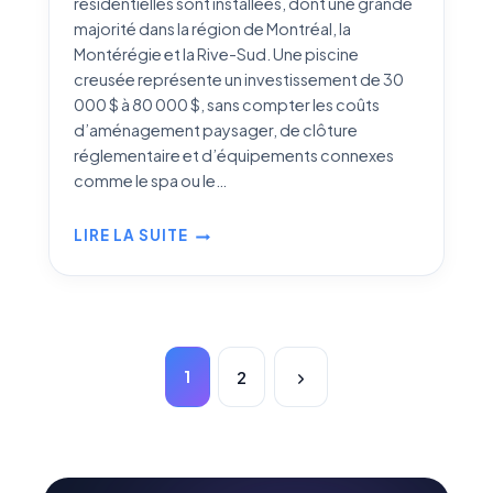
résidentielles sont installées, dont une grande
majorité dans la région de Montréal, la
Montérégie et la Rive-Sud. Une piscine
creusée représente un investissement de 30
000 $ à 80 000 $, sans compter les coûts
d’aménagement paysager, de clôture
réglementaire et d’équipements connexes
comme le spa ou le…
LIRE LA SUITE
ASSURANCE
PISCINE
ET
SPA
AU
Page
QUÉBEC
1
2
navigation
:
Next
RESPONSABILITÉ
Page
CIVILE,
COUVERTURES
ET