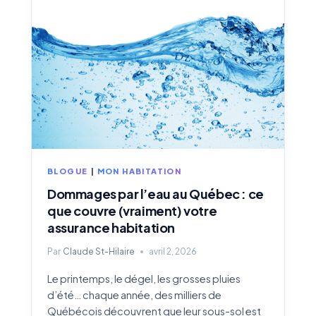
:
COUVERTURE
HABITATION,
POLICE
DÉDIÉE
ET
PROTECTION
COMPLÈTE
BLOGUE
|
MON HABITATION
Dommages par l’eau au Québec : ce
que couvre (vraiment) votre
assurance habitation
Par
Claude St-Hilaire
avril 2, 2026
Le printemps, le dégel, les grosses pluies
d’été… chaque année, des milliers de
Québécois découvrent que leur sous-sol est