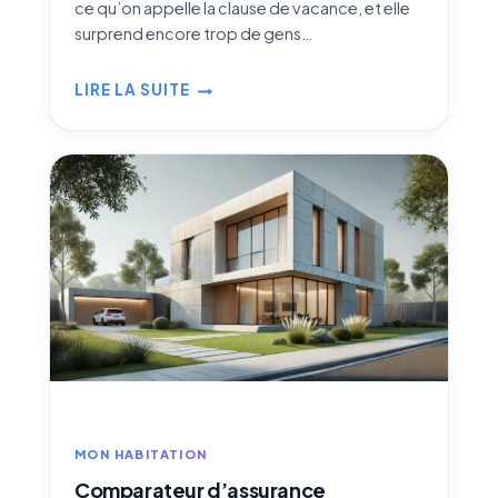
ce qu’on appelle la clause de vacance, et elle
surprend encore trop de gens…
LIRE LA SUITE
PARTIR
EN
VACANCES
L’HIVER
:
QUE
FAIRE
AVEC
VOTRE
ASSURANCE
HABITATION
?
MON HABITATION
Comparateur d’assurance