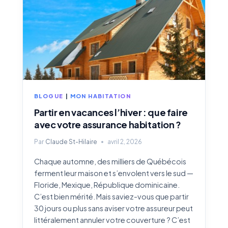
:
ÊTES-
VOUS
VRAIMENT
PROTÉGÉ
?
BLOGUE
|
MON HABITATION
Partir en vacances l’hiver : que faire
avec votre assurance habitation ?
Par
Claude St-Hilaire
avril 2, 2026
Chaque automne, des milliers de Québécois
ferment leur maison et s’envolent vers le sud —
Floride, Mexique, République dominicaine.
C’est bien mérité. Mais saviez-vous que partir
30 jours ou plus sans aviser votre assureur peut
littéralement annuler votre couverture ? C’est