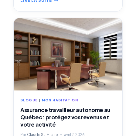
LIRE LA SUITE
PRÉPARER
SA
MAISON
POUR
L’HIVER
AU
QUÉBEC
:
12
ACTIONS
POUR
ÉVITER
UN
SINISTRE
BLOGUE
|
MON HABITATION
Assurance travailleur autonome au
Québec : protégez vos revenus et
votre activité
Par
Claude St-Hilaire
avril 2, 2026