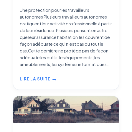
Une protection pour les travailleurs
autonomes Plusieurs travailleurs autonomes
pratiquent leur activité professionnelle à partir
de leur résidence. Plusieurs pensent en autre
que leur assurance habitation les couvrent de
façon adéquate ce qui n’est pas du tout le
cas.Cette dernière ne protège pas de façon
adéquate les outils, les équipements, les
ameublements, les systèmes informatiques…
LIRE LA SUITE
ASSURANCE
TRAVAILLEUR
AUTONOME
AU
QUÉBEC
:
PROTÉGEZ
VOS