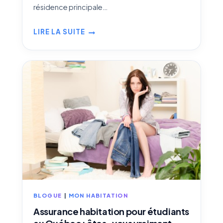
résidence principale…
LIRE LA SUITE
ASSURANCE
CHALET
ET
RÉSIDENCE
SECONDAIRE
AU
QUÉBEC
:
TOUT
CE
QU’IL
FAUT
SAVOIR
BLOGUE
|
MON HABITATION
Assurance habitation pour étudiants