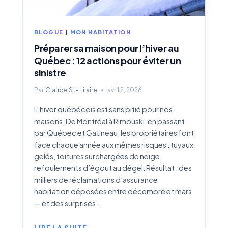
BLOGUE
|
MON HABITATION
Préparer sa maison pour l’hiver au
Québec : 12 actions pour éviter un
sinistre
Par
Claude St-Hilaire
avril 2, 2026
L’hiver québécois est sans pitié pour nos
maisons. De Montréal à Rimouski, en passant
par Québec et Gatineau, les propriétaires font
face chaque année aux mêmes risques : tuyaux
gelés, toitures surchargées de neige,
refoulements d’égout au dégel. Résultat : des
milliers de réclamations d’assurance
habitation déposées entre décembre et mars
— et des surprises…