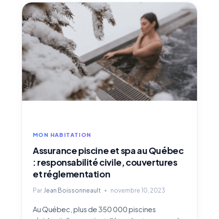
:
COMMENT
TROUVER
LA
MEILLEURE
ASSURANCE
MAISON
AU
MEILLEUR
PRIX
MON HABITATION
Assurance piscine et spa au Québec
: responsabilité civile, couvertures
et réglementation
Par
Jean Boissonneault
novembre 10, 2023
Au Québec, plus de 350 000 piscines