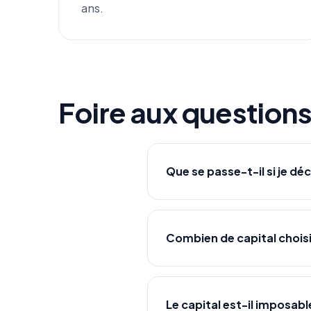
ans.
Foire aux question
Que se passe-t-il si je dé
Combien de capital choisi
Le capital est-il imposabl