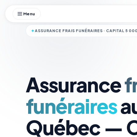
Skip
to
content
✦
ASSURANCE FRAIS FUNÉRAIRES · CAPITAL 5 000
Assurance
f
funéraires
a
Québec — Ca