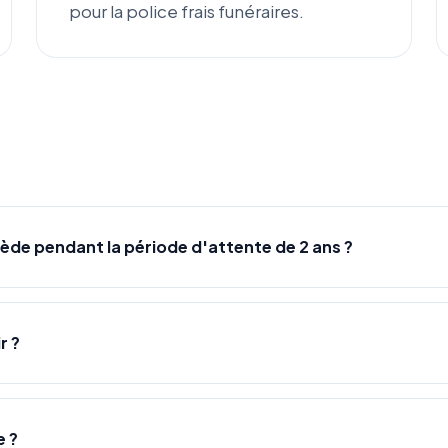
pour la police frais funéraires.
s
cède pendant la période d'attente de 2 ans ?
r ?
e ?