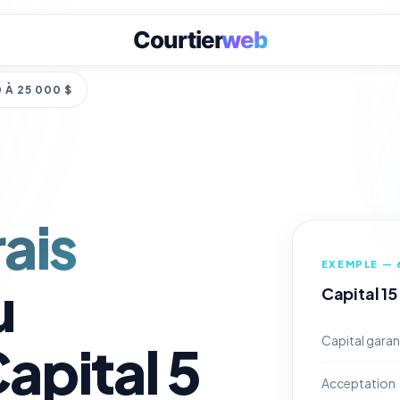
 À 25 000 $
rais
EXEMPLE — 
u
Capital 15
Capital garan
pital 5
Acceptation