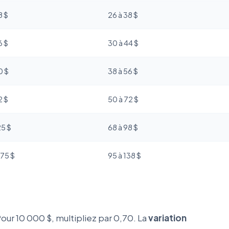
8 $
26 à 38 $
6 $
30 à 44 $
0 $
38 à 56 $
2 $
50 à 72 $
25 $
68 à 98 $
175 $
95 à 138 $
Pour 10 000 $, multipliez par 0,70. La
variation