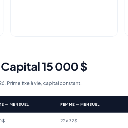
 Capital 15 000 $
. Prime fixe à vie, capital constant.
E — MENSUEL
FEMME — MENSUEL
0 $
22 à 32 $