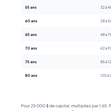
55 ans
32 à 4
60 ans
38 à 5
65 ans
48 à 7
70 ans
62 à 9
75 ans
85 à 1
80 ans
120 à 
Pour 25 000 $ de capital, multipliez par 1,65. 