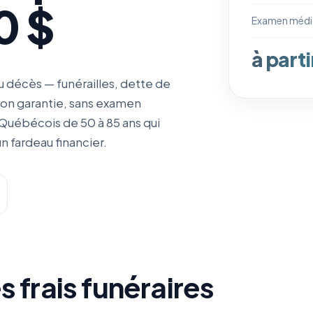
0 $
Examen médi
à part
 décès — funérailles, dette de
tion garantie, sans examen
Québécois de 50 à 85 ans qui
n fardeau financier.
 frais funéraires