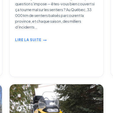
question s’impose — êtes-vous bien couvert si
ça tourne mal sur les sentiers ? Au Québec, 33
000 km de sentiers balisés parcourent la
province, et chaque saison, des milliers
d’incidents…
LIRE LA SUITE
ASSURANCE
MOTONEIGE
AU
QUÉBEC
:
GUIDE
COMPLET
2026