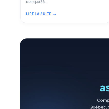
quelque 33…
LIRE LA SUITE
ASSURANCE
MOTONEIGE
FCMQ
ET
PROGRAMME
MAXNEIGE
AU
QUÉBEC
a
Compar
Québec. S