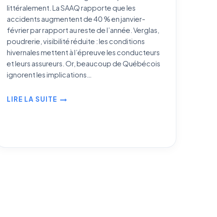
littéralement. La SAAQ rapporte que les
accidents augmentent de 40 % en janvier-
février par rapport au reste de l’année. Verglas,
poudrerie, visibilité réduite : les conditions
hivernales mettent à l’épreuve les conducteurs
et leurs assureurs. Or, beaucoup de Québécois
ignorent les implications…
LIRE LA SUITE
CONDUIRE
EN
HIVER
AU
QUÉBEC
:
SÉCURITÉ,
ASSURANCE
AUTO
ET
RESPONSABILITÉS