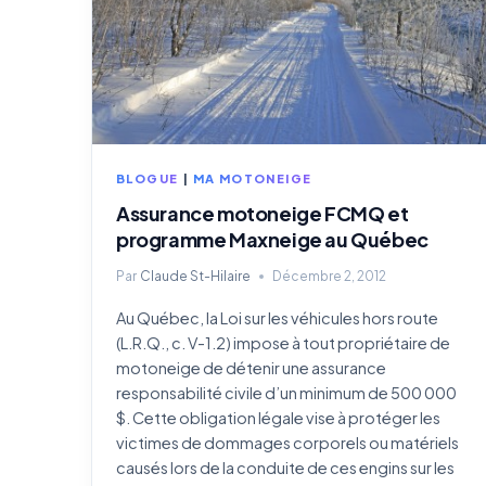
ÉCONOMISER
BLOGUE
|
MA MOTONEIGE
Assurance motoneige FCMQ et
programme Maxneige au Québec
Par
Claude St-Hilaire
Décembre 2, 2012
Au Québec, la Loi sur les véhicules hors route
(L.R.Q., c. V-1.2) impose à tout propriétaire de
motoneige de détenir une assurance
responsabilité civile d’un minimum de 500 000
$. Cette obligation légale vise à protéger les
victimes de dommages corporels ou matériels
causés lors de la conduite de ces engins sur les