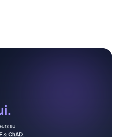
i.
eurs au
F
&
ChAD
.