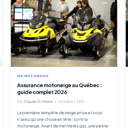
MA MOTONEIGE
Assurance motoneige au Québec :
guide complet 2026
Par
Claude St-Hilaire
octobre 1, 2013
La première tempête de neige arrive et vous
n’avez qu’une chose en tête : sortir la
motoneige. Avant de mettre les gaz, une petite