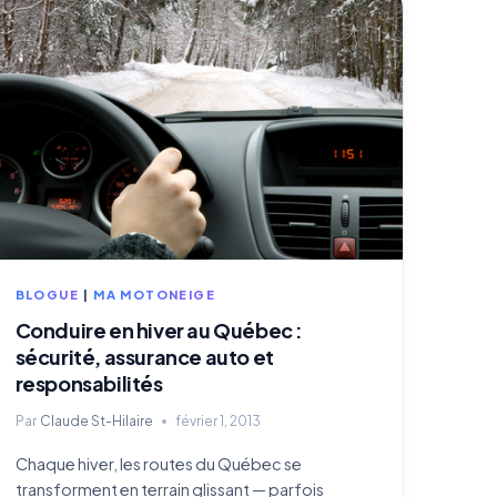
BLOGUE
|
MA MOTONEIGE
Conduire en hiver au Québec :
sécurité, assurance auto et
responsabilités
Par
Claude St-Hilaire
février 1, 2013
Chaque hiver, les routes du Québec se
transforment en terrain glissant — parfois