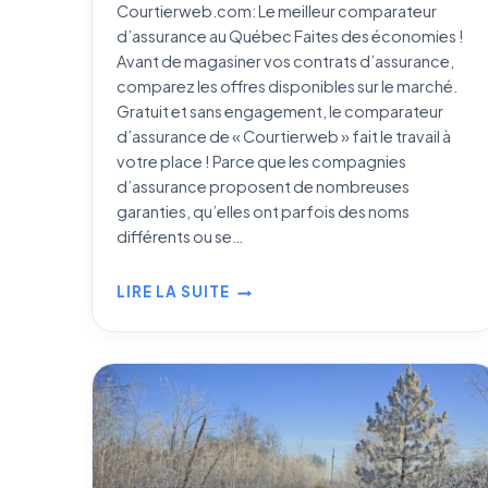
Courtierweb.com: Le meilleur comparateur
d’assurance au Québec Faites des économies !
Avant de magasiner vos contrats d’assurance,
comparez les offres disponibles sur le marché.
Gratuit et sans engagement, le comparateur
d’assurance de « Courtierweb » fait le travail à
votre place ! Parce que les compagnies
d’assurance proposent de nombreuses
garanties, qu’elles ont parfois des noms
différents ou se…
LIRE LA SUITE
COMPARATEUR
D’ASSURANCE
AU
QUÉBEC :
COMMENT
MAGASINER
ET
VRAIMENT