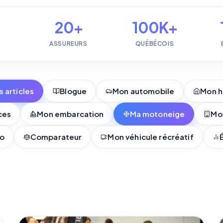
20+
100K+
ASSUREURS
QUÉBÉCOIS
s articles
Blogue
Mon automobile
Mon h
ces
Mon embarcation
Ma motoneige
Mo
o
Comparateur
Mon véhicule récréatif