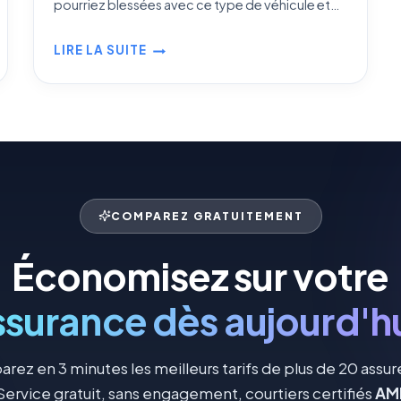
pourriez blessées avec ce type de véhicule et…
LIRE LA SUITE
ASSURANCE
MOTONEIGE
AU
QUÉBEC
COMPAREZ GRATUITEMENT
Économisez sur votre
ssurance dès aujourd'hu
ez en 3 minutes les meilleurs tarifs de plus de 20 assur
ervice gratuit, sans engagement, courtiers certifiés
AM