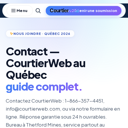
Skip
to
Obtenir une soumission
content
NOUS JOINDRE · QUÉBEC 2026
Contact —
CourtierWeb au
Québec
guide complet.
Contactez CourtierWeb : 1-866-357-4451,
info@courtierweb.com
, ou via notre formulaire en
ligne. Réponse garantie sous 24 h ouvrables.
Bureau à Thetford Mines, service partout au