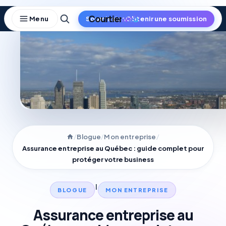
Skip
to
Obtenir une soumission
content
/
/
/
Blogue
Mon entreprise
Assurance entreprise au Québec : guide complet pour
protéger votre business
|
BLOGUE
MON ENTREPRISE
Assurance entreprise au