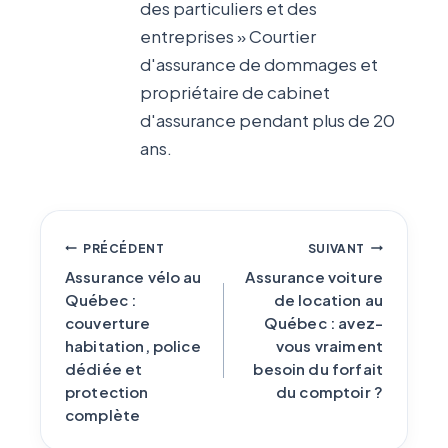
des particuliers et des
entreprises » Courtier
d'assurance de dommages et
propriétaire de cabinet
d'assurance pendant plus de 20
ans.
Navigation
PRÉCÉDENT
SUIVANT
de
Assurance vélo au
Assurance voiture
Québec :
de location au
l'article
couverture
Québec : avez-
habitation, police
vous vraiment
dédiée et
besoin du forfait
protection
du comptoir ?
complète