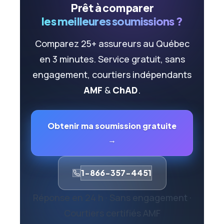
Prêt à comparer
les meilleures soumissions ?
Comparez 25+ assureurs au Québec
en 3 minutes. Service gratuit, sans
engagement, courtiers indépendants
AMF
&
ChAD
.
Obtenir ma soumission gratuite
→
1-866-357-4451
Réponse en 24 h · Sans engagement ·
Courtiers certifiés AMF