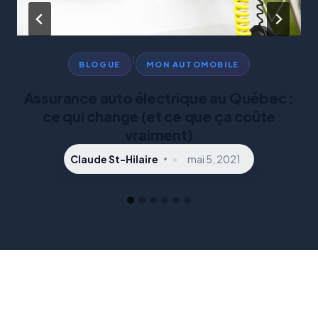
|
BLOGUE
MON AUTOMOBILE
Assurance auto électrique au Québec :
ce qui change (et ce que ça coûte
vraiment)
Claude St-Hilaire
mai 5, 2021