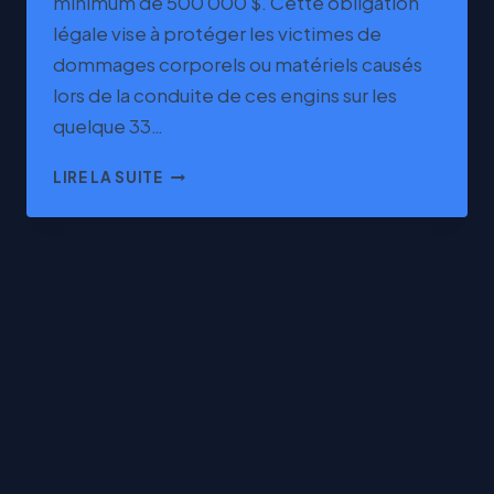
minimum de 500 000 $. Cette obligation
légale vise à protéger les victimes de
dommages corporels ou matériels causés
lors de la conduite de ces engins sur les
quelque 33…
ASSURANCE
LIRE LA SUITE
MOTONEIGE
FCMQ
ET
PROGRAMME
MAXNEIGE
AU
QUÉBEC