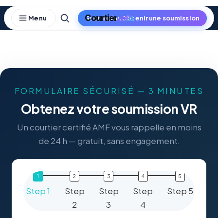
Skip
to
Obtenir une soumission
content
FORMULAIRE SÉCURISÉ — 3 MINUTES
Obtenez votre soumission VR
Un courtier certifié AMF vous rappelle en moins
de 24 h — gratuit, sans engagement.
Step 1
Step
Step
Step
Step 5
2
3
4