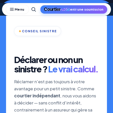
Skip
to
Obtenir une soumission
content
✦
CONSEIL SINISTRE
Déclarer ou non un
sinistre ?
Le vrai calcul.
Réclamer n'est pas toujours à votre
avantage pour un petit sinistre. Comme
courtier indépendant
, nous vous aidons
à décider — sans conflit d'intérêt,
contrairement à un assureur qui gère sa