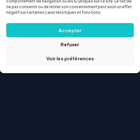
comportement de navigation ou les ID uniques sur ce site. Le fait de
ne pas consentir ou de retirer son consentement peut avoir un effet
négatif sur certaines caractéristiques et fonctions.
Accepter
Refuser
Voir les préférences
Courtier
web
Comparateur indépendant d'assurance au
Québec depuis 1997. Comparez les principales
offres en quelques minutes — sans pression de