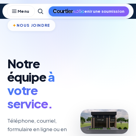
Skip
to
Obtenir une soumission
content
✦
NOUS JOINDRE
Notre
équipe
à
votre
service.
Téléphone, courriel,
formulaire en ligne ou en