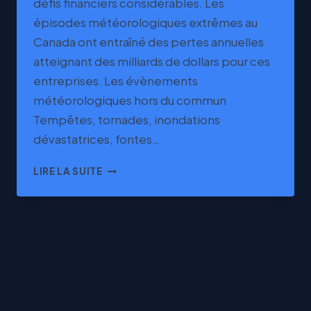
défis financiers considérables. Les
épisodes météorologiques extrêmes au
Canada ont entraîné des pertes annuelles
atteignant des milliards de dollars pour ces
entreprises. Les évènements
météorologiques hors du commun
Tempêtes, tornades, inondations
dévastatrices, fontes…
HAUSSE
LIRE LA SUITE
DES
PRIMES
D’ASSURANCE
ET
MÉTÉO
EXTRÊMES
AU
QUÉBEC