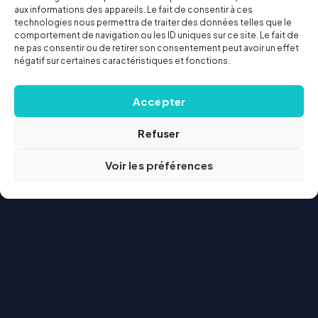
aux informations des appareils. Le fait de consentir à ces
technologies nous permettra de traiter des données telles que le
comportement de navigation ou les ID uniques sur ce site. Le fait de
ne pas consentir ou de retirer son consentement peut avoir un effet
négatif sur certaines caractéristiques et fonctions.
Accepter
Refuser
Voir les préférences
Courtier
web
Comparateur indépendant d’assurance au
Québec depuis 1997. Comparez les principales