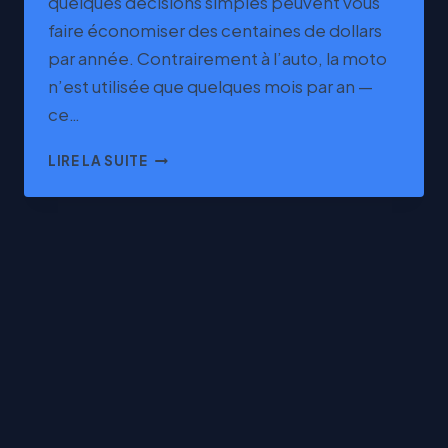
quelques décisions simples peuvent vous
faire économiser des centaines de dollars
par année. Contrairement à l’auto, la moto
n’est utilisée que quelques mois par an —
ce…
ASSURANCE
LIRE LA SUITE
MOTO
AU
QUÉBEC
2026
:
COMPAREZ
ET
ÉCONOMISEZ
SUR
VOTRE
PRIME