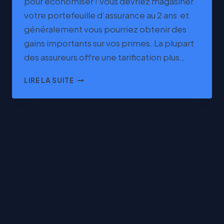
pour économiser ! Vous devriez magasiner
votre portefeuille d’assurance au 2 ans et
généralement vous pourriez obtenir des
gains importants sur vos primes. La plupart
des assureurs offre une tarification plus…
ÉCONOMISER
LIRE LA SUITE
SUR
SES
ASSURANCES
AUTO
ET
HABITATION
EN
LIGNE
AU
QUÉBEC