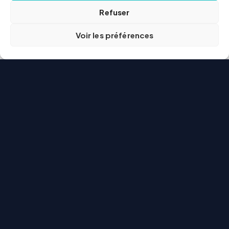
Refuser
Voir les préférences
Courtier
web
Comparateur indépendant d'assurance au
Québec depuis 1997. Comparez les principales
offres en quelques minutes — sans pression de
vente, des courtiers certifiés AMF qui défendent
vos intérêts.
AMF
CHAD
INDÉPENDANT DEPUIS 1997