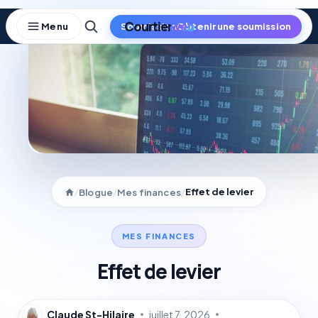
Skip
to
Obtenir une soumission
content
/
/
/
Effet de levier
Blogue
Mes finances
MES FINANCES
Effet de levier
Claude St-Hilaire
juillet 7, 2026