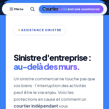
Skip
to
Obtenir une soumission
content
✦
ASSISTANCE SINISTRE
Sinistre d'entreprise :
au-delà des murs.
Un sinistre commercial ne touche pas que
vos biens : l'interruption des activités
peut être le vrai enjeu. Voici les
protections en cause et comment un
courtier indépendant
vous